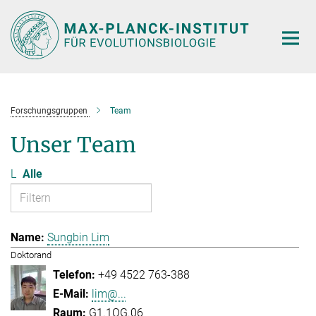
Hauptinhalt
Forschungsgruppen
Team
Unser Team
L
Alle
Sungbin Lim
Doktorand
+49 4522 763-388
lim@...
G1.1OG.06