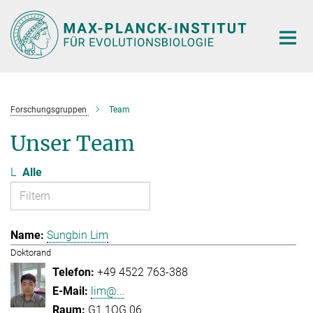
Hauptinhalt
Forschungsgruppen
Team
Unser Team
L
Alle
Sungbin Lim
Doktorand
+49 4522 763-388
lim@...
G1.1OG.06