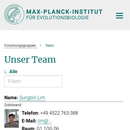
Hauptinhalt
Forschungsgruppen
Team
Unser Team
L
Alle
Sungbin Lim
Doktorand
+49 4522 763-388
lim@...
G1.1OG.06