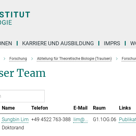
ONEN
KARRIERE UND AUSBILDUNG
IMPRS
W
Forschung
Abteilung für Theoretische Biologie (Traulsen)
Forschu
ser Team
Name
Telefon
E-Mail
Raum
Links
Sungbin Lim
+49 4522 763-388
lim@...
G1.1OG.06
Publika
Doktorand