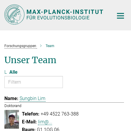
Hauptinhalt
Forschungsgruppen
Team
Unser Team
L
Alle
Sungbin Lim
Doktorand
+49 4522 763-388
lim@...
G1.1OG.06