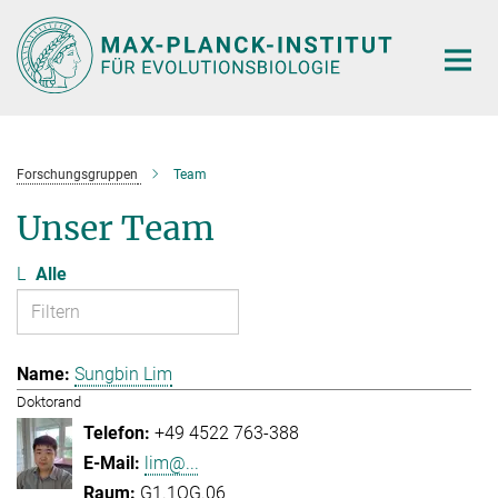
Hauptinhalt
Forschungsgruppen
Team
Unser Team
L
Alle
Sungbin Lim
Doktorand
+49 4522 763-388
lim@...
G1.1OG.06