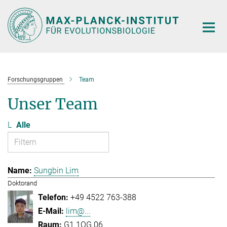
Hauptinhalt
Forschungsgruppen
Team
Unser Team
L
Alle
Sungbin Lim
Doktorand
+49 4522 763-388
lim@...
G1.1OG.06