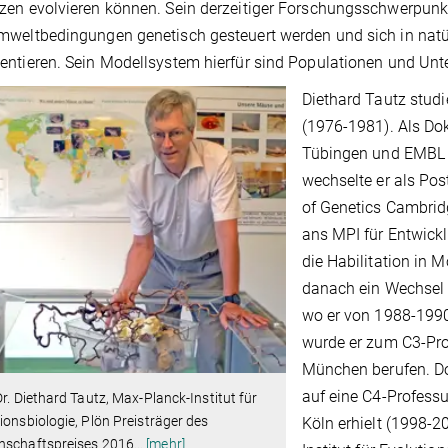
en evolvieren können. Sein derzeitiger Forschungsschwerpunkt
weltbedingungen genetisch gesteuert werden und sich in natür
ntieren. Sein Modellsystem hierfür sind Populationen und Unt
Diethard Tautz studi
(1976-1981). Als Do
Tübingen und EMBL 
wechselte er als Po
of Genetics Cambrid
ans MPI für Entwick
die Habilitation in 
danach ein Wechsel 
wo er von 1988-1990 
wurde er zum C3-Pro
München berufen. Dor
auf eine C4-Professur
Dr. Diethard Tautz, Max-Planck-Institut für
ionsbiologie, Plön Preisträger des
Köln erhielt (1998-2
nschaftspreises 2016
…
[mehr]