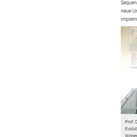
Sequenz
neue Um
impleme
Prof. 
Evolut
Wisse