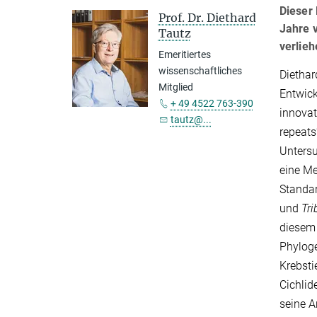
Dieser 
Prof. Dr. Diethard
Jahre 
Tautz
verlieh
Emeritiertes
wissenschaftliches
Diethar
Mitglied
Entwick
+ 49 4522 763-390
innovat
tautz@...
repeats
Untersu
eine Me
Standar
und
Tr
diesem 
Phyloge
Krebsti
Cichlid
seine A