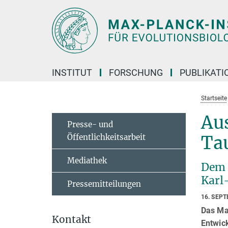
Hauptinhalt
INSTITUT
FORSCHUNG
PUBLIKATI
Startseite
Au
Presse- und
Öffentlichkeitsarbeit
Ta
Mediathek
Dem 
Karl
Pressemitteilungen
16. SEP
Das Max
Kontakt
Entwick