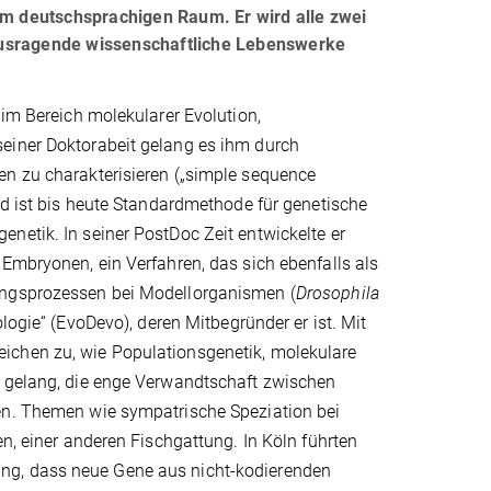
 im deutschsprachigen Raum. Er wird alle zwei
ausragende wissenschaftliche Lebenswerke
 im Bereich molekularer Evolution,
seiner Doktorabeit gelang es ihm durch
en zu charakterisieren („simple sequence
nd ist bis heute Standardmethode für genetische
netik. In seiner PostDoc Zeit entwickelte er
 Embryonen, ein Verfahren, das sich ebenfalls als
rungsprozessen bei Modellorganismen (
Drosophila
ologie“ (EvoDevo), deren Mitbegründer er ist. Mit
ichen zu, wie Populationsgenetik, molekulare
s gelang, die enge Verwandtschaft zwischen
gen. Themen wie sympatrische Speziation bei
en, einer anderen Fischgattung. In Köln führten
ng, dass neue Gene aus nicht-kodierenden