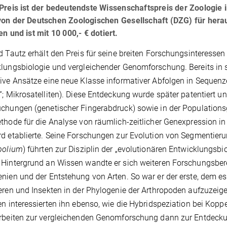
Preis ist der bedeutendste Wissenschaftspreis der Zoologie
von der Deutschen Zoologischen Gesellschaft (DZG) für her
en und ist mit 10 000,- € dotiert.
d Tautz erhält den Preis für seine breiten Forschungsinteressen
lungsbiologie und vergleichender Genomforschung. Bereits in 
ive Ansätze eine neue Klasse informativer Abfolgen in Sequenz
“; Mikrosatelliten). Diese Entdeckung wurde später patentiert u
chungen (genetischer Fingerabdruck) sowie in der Populationsge
thode für die Analyse von räumlich-zeitlicher Genexpression in
d etablierte. Seine Forschungen zur Evolution von Segmentie
ibolium
) führten zur Disziplin der „evolutionären Entwicklungsbi
Hintergrund an Wissen wandte er sich weiteren Forschungsbere
nien und der Entstehung von Arten. So war er der erste, dem e
eren und Insekten in der Phylogenie der Arthropoden aufzuzei
en interessierten ihn ebenso, wie die Hybridspeziation bei Kopp
rbeiten zur vergleichenden Genomforschung dann zur Entdecku