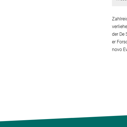
Zahlrei
verlieh
der De 
er Fors
nov