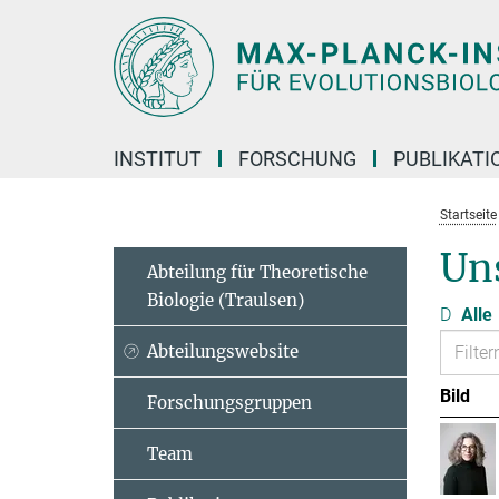
Hauptinhalt
INSTITUT
FORSCHUNG
PUBLIKATI
Startseite
Un
Abteilung für Theoretische
Biologie (Traulsen)
D
Alle
Abteilungswebsite
Bild
Forschungsgruppen
Team