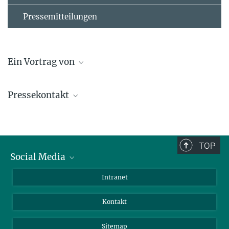
Pressemitteilungen
Ein Vortrag von
Prof. Dr. Eva Stukenbrock
Pressekontakt
Max-Planck Fellow
stukenbrock@...
Michael Hesse
Referent für PR und Öffentlichkeitsarbeit
+ 49 4522 763-606
TOP
hesse@...
Social Media
BlueSky
Intranet
© Michael Hesse
LinkedIn
Kontakt
Sitemap