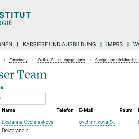
ONEN
KARRIERE UND AUSBILDUNG
IMPRS
W
Forschung
Weitere Forschungsgruppen
Gastgruppe Infektionsbiol
ser Team
lle
Name
Telefon
E-Mail
Raum
Ekatarina Ovchinnikova
ovchinnikova@...
Doktorandin