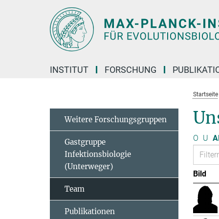
Hauptinhalt
INSTITUT
FORSCHUNG
PUBLIKATI
Startseite
Un
Weitere Forschungsgruppen
O
U
A
Gastgruppe
Infektionsbiologie
(Unterweger)
Bild
Team
Publikationen