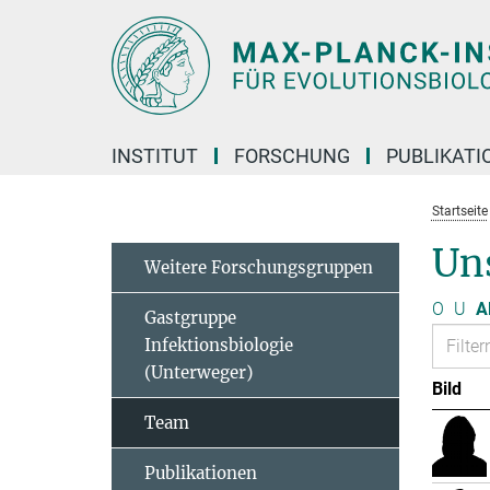
Hauptinhalt
INSTITUT
FORSCHUNG
PUBLIKATI
Startseite
Un
Weitere Forschungsgruppen
O
U
A
Gastgruppe
Infektionsbiologie
(Unterweger)
Bild
Team
Publikationen