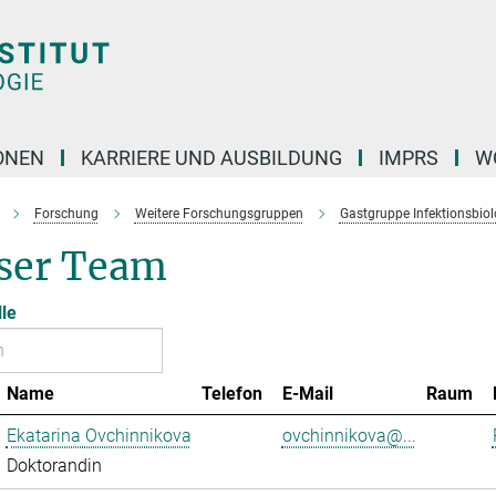
ONEN
KARRIERE UND AUSBILDUNG
IMPRS
W
Forschung
Weitere Forschungsgruppen
Gastgruppe Infektionsbiol
ser Team
lle
Name
Telefon
E-Mail
Raum
Ekatarina Ovchinnikova
ovchinnikova@...
Doktorandin