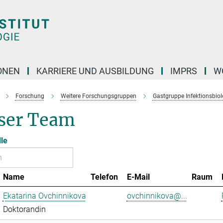
ONEN
KARRIERE UND AUSBILDUNG
IMPRS
W
Forschung
Weitere Forschungsgruppen
Gastgruppe Infektionsbiol
ser Team
lle
Name
Telefon
E-Mail
Raum
Ekatarina Ovchinnikova
ovchinnikova@...
Doktorandin