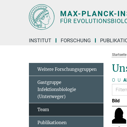
Hauptinhalt
INSTITUT
FORSCHUNG
PUBLIKATI
Startseite
Un
Weitere Forschungsgruppen
O
U
A
Gastgruppe
Infektionsbiologie
(Unterweger)
Bild
Team
Publikationen