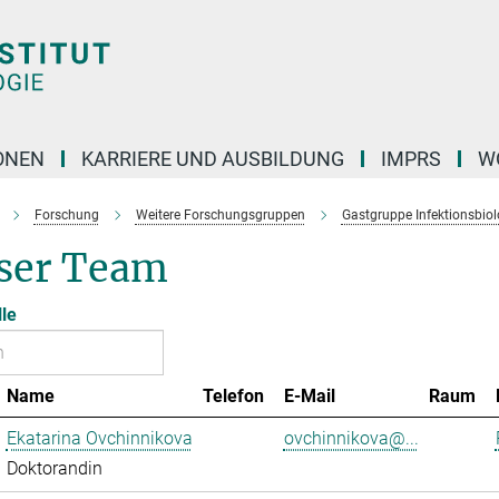
ONEN
KARRIERE UND AUSBILDUNG
IMPRS
W
Forschung
Weitere Forschungsgruppen
Gastgruppe Infektionsbiol
ser Team
lle
Name
Telefon
E-Mail
Raum
Ekatarina Ovchinnikova
ovchinnikova@...
Doktorandin