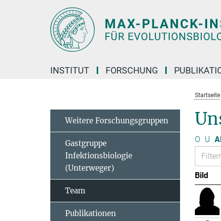
Hauptinhalt
INSTITUT
FORSCHUNG
PUBLIKATI
Startseite
Un
Weitere Forschungsgruppen
O
U
A
Gastgruppe
Infektionsbiologie
(Unterweger)
Bild
Team
Publikationen