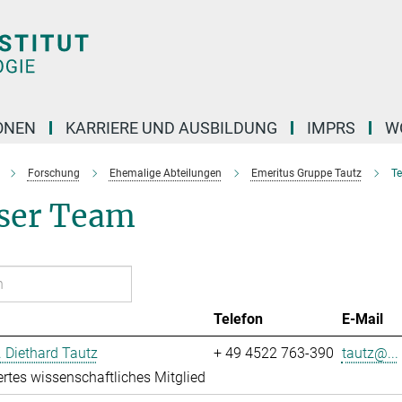
ONEN
KARRIERE UND AUSBILDUNG
IMPRS
W
Forschung
Ehemalige Abteilungen
Emeritus Gruppe Tautz
T
ser Team
Telefon
E-Mail
r. Diethard Tautz
+ 49 4522 763-390
tautz@...
ertes wissenschaftliches Mitglied