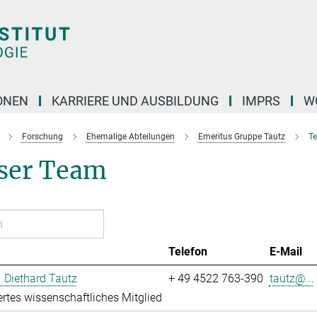
ONEN
KARRIERE UND AUSBILDUNG
IMPRS
W
Forschung
Ehemalige Abteilungen
Emeritus Gruppe Tautz
T
ser Team
Telefon
E-Mail
r. Diethard Tautz
+ 49 4522 763-390
tautz@...
ertes wissenschaftliches Mitglied