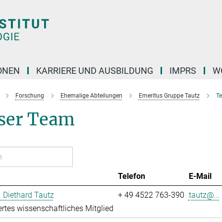
ONEN
KARRIERE UND AUSBILDUNG
IMPRS
W
Forschung
Ehemalige Abteilungen
Emeritus Gruppe Tautz
T
ser Team
Telefon
E-Mail
r. Diethard Tautz
+ 49 4522 763-390
tautz@...
ertes wissenschaftliches Mitglied