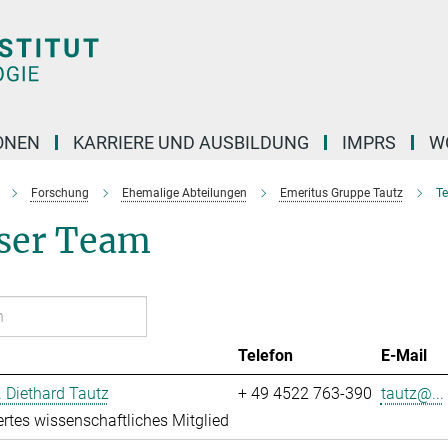
ONEN
KARRIERE UND AUSBILDUNG
IMPRS
W
Forschung
Ehemalige Abteilungen
Emeritus Gruppe Tautz
T
ser Team
Telefon
E-Mail
r. Diethard Tautz
+ 49 4522 763-390
tautz@...
ertes wissenschaftliches Mitglied