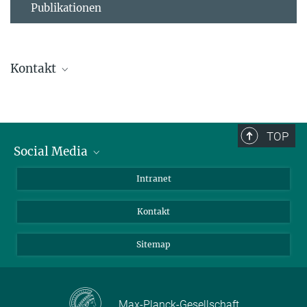
Publikationen
Kontakt
Ursula Krützfeldt
Direktionsassistenz
+ 49 4522 763-238
TOP
+49 4522 763-260
Social Media
kruetzfeldt@...
BlueSky
Intranet
Assistenz der Abteilung
LinkedIn
Kontakt
Sitemap
Max-Planck-Gesellschaft