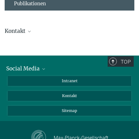
Publikationen
Kontakt
Ursula Krützfeldt
Direktionsassistenz
+ 49 4522 763-238
TOP
+49 4522 763-260
Social Media
kruetzfeldt@...
BlueSky
Intranet
Assistenz der Abteilung
LinkedIn
Kontakt
Sitemap
Max-Planck-Gesellschaft