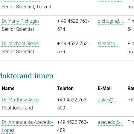
Senior Scientist, Teilzeit
55
Dr. Yuriy Pichugin
+ 49 4522 763-
pichugin@...
Pi
Senior Scientist
574
54
Dr. Michael Sieber
+ 49 4522 763-
sieber@...
Pi
Senior Scientist
579
55
doktorand:innen
Name
Telefon
E-Mail
Ra
Dr. Matthew Asker
+49 4522 763
asker@...
P.R
Postdoktorand
509
Dr. Amanda de Azevedo-
+49 4522 763-
azevedo@...
Pi
Lopes
489