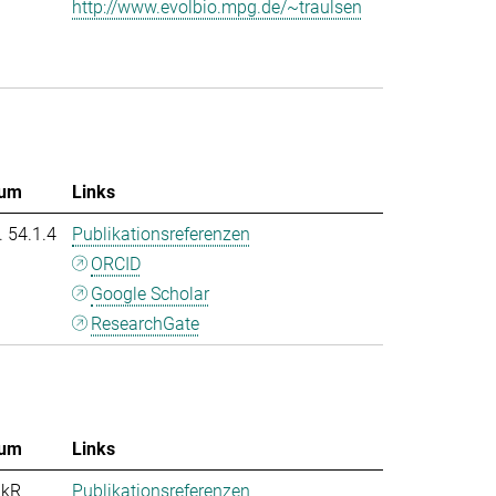
http://www.evolbio.mpg.de/~traulsen
um
Links
. 54.1.4
Publikationsreferenzen
ORCID
Google Scholar
ResearchGate
um
Links
nkR
Publikationsreferenzen