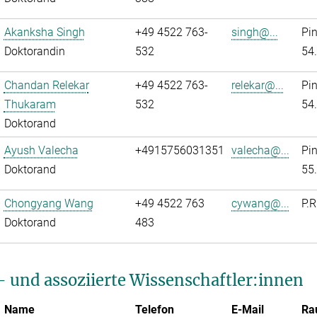
Akanksha Singh
+49 4522 763-
singh@...
Pi
Doktorandin
532
54
Chandan Relekar
+49 4522 763-
relekar@...
Pi
Thukaram
532
54
Doktorand
Ayush Valecha
+4915756031351
valecha@...
Pi
Doktorand
55
Chongyang Wang
+49 4522 763
cywang@...
P.R
Doktorand
483
- und assoziierte Wissenschaftler:innen
Name
Telefon
E-Mail
Ra