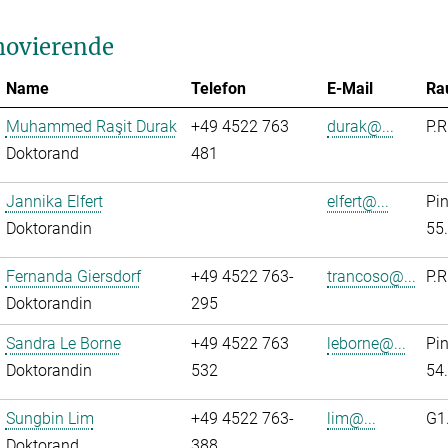
ovierende
Name
Telefon
E-Mail
Ra
Muhammed Raşit Durak
+49 4522 763
durak@...
P.R
Doktorand
481
Jannika Elfert
elfert@...
Pi
Doktorandin
55
Fernanda Giersdorf
+49 4522 763-
trancoso@...
P.R
Doktorandin
295
Sandra Le Borne
+49 4522 763
leborne@...
Pi
Doktorandin
532
54
Sungbin Lim
+49 4522 763-
lim@...
G1
Doktorand
388