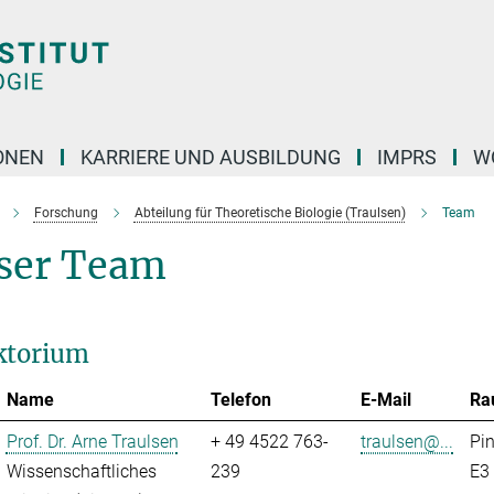
ONEN
KARRIERE UND AUSBILDUNG
IMPRS
W
Forschung
Abteilung für Theoretische Biologie (Traulsen)
Team
ser Team
ktorium
Name
Telefon
E-Mail
Ra
Prof. Dr. Arne Traulsen
+ 49 4522 763-
traulsen@...
Pi
Wissenschaftliches
239
E3