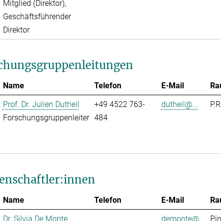
Mitglied (Direktor),
Geschäftsführender
Direktor
chungsgruppenleitungen
Name
Telefon
E-Mail
Ra
Prof. Dr. Julien Dutheil
+49 4522 763-
dutheil@...
P.R
Forschungsgruppenleiter
484
enschaftler:innen
Name
Telefon
E-Mail
Ra
Dr. Silvia De Monte
demonte@...
Pi