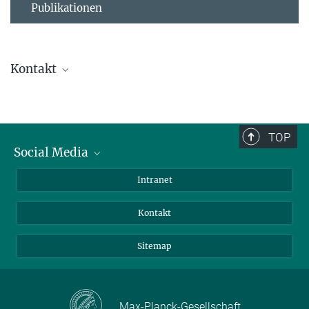
Publikationen
Kontakt
Ursula Krützfeldt
Direktionsassistenz
+ 49 4522 763-238
TOP
+49 4522 763-260
Social Media
kruetzfeldt@...
BlueSky
Intranet
Assistenz der Abteilung
LinkedIn
Kontakt
Sitemap
Max-Planck-Gesellschaft