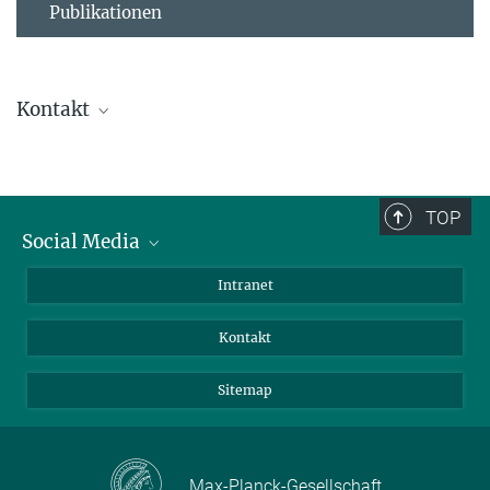
Publikationen
Kontakt
Ursula Krützfeldt
Direktionsassistenz
+ 49 4522 763-238
TOP
+49 4522 763-260
Social Media
kruetzfeldt@...
BlueSky
Intranet
Assistenz der Abteilung
LinkedIn
Kontakt
Sitemap
Max-Planck-Gesellschaft