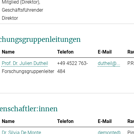
Mitglied (Direktor),
Geschäftsführender
Direktor
chungsgruppenleitungen
Name
Telefon
E-Mail
Ra
Prof. Dr. Julien Dutheil
+49 4522 763-
dutheil@...
P.R
Forschungsgruppenleiter
484
enschaftler:innen
Name
Telefon
E-Mail
Ra
Dr. Silvia De Monte
demonte@...
Pi