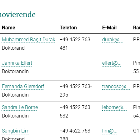
ovierende
Name
Telefon
E-Mail
Ra
Muhammed Raşit Durak
+49 4522 763
durak@...
P.R
Doktorand
481
Jannika Elfert
elfert@...
Pi
Doktorandin
55
Fernanda Giersdorf
+49 4522 763-
trancoso@...
P.R
Doktorandin
295
Sandra Le Borne
+49 4522 763
leborne@...
Pi
Doktorandin
532
54
Sungbin Lim
+49 4522 763-
lim@...
G1
Doktorand
388