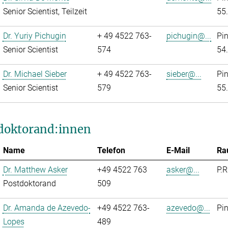
Senior Scientist, Teilzeit
55
Dr. Yuriy Pichugin
+ 49 4522 763-
pichugin@...
Pi
Senior Scientist
574
54
Dr. Michael Sieber
+ 49 4522 763-
sieber@...
Pi
Senior Scientist
579
55
doktorand:innen
Name
Telefon
E-Mail
Ra
Dr. Matthew Asker
+49 4522 763
asker@...
P.R
Postdoktorand
509
Dr. Amanda de Azevedo-
+49 4522 763-
azevedo@...
Pi
Lopes
489