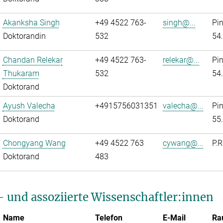
Akanksha Singh
+49 4522 763-
singh@...
Pi
Doktorandin
532
54
Chandan Relekar
+49 4522 763-
relekar@...
Pi
Thukaram
532
54
Doktorand
Ayush Valecha
+4915756031351
valecha@...
Pi
Doktorand
55
Chongyang Wang
+49 4522 763
cywang@...
P.R
Doktorand
483
- und assoziierte Wissenschaftler:innen
Name
Telefon
E-Mail
Ra