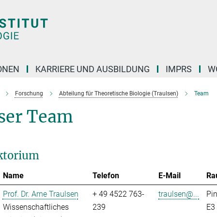
ONEN
KARRIERE UND AUSBILDUNG
IMPRS
W
Forschung
Abteilung für Theoretische Biologie (Traulsen)
Team
ser Team
ktorium
Name
Telefon
E-Mail
Ra
Prof. Dr. Arne Traulsen
+ 49 4522 763-
traulsen@...
Pi
Wissenschaftliches
239
E3