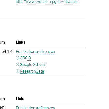
http://www.evolbio.mpg.de/~traulsen
um
Links
. 54.1.4
Publikationsreferenzen
ORCID
Google Scholar
ResearchGate
um
Links
nkR
Publikationsreferenzen