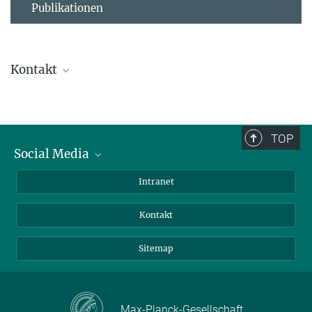
Publikationen
Kontakt
Ursula Krützfeldt
Direktionsassistenz
+ 49 4522 763-238
TOP
+49 4522 763-260
Social Media
kruetzfeldt@...
BlueSky
Intranet
Assistenz der Abteilung
LinkedIn
Kontakt
Sitemap
Max-Planck-Gesellschaft