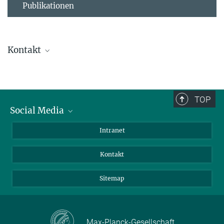
Publikationen
Kontakt
Ursula Krützfeldt
Direktionsassistenz
+ 49 4522 763-238
TOP
+49 4522 763-260
Social Media
kruetzfeldt@...
BlueSky
Intranet
Assistenz der Abteilung
LinkedIn
Kontakt
Sitemap
Max-Planck-Gesellschaft