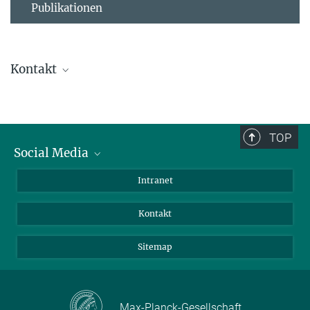
Publikationen
Kontakt
Ursula Krützfeldt
Direktionsassistenz
+ 49 4522 763-238
TOP
+49 4522 763-260
Social Media
kruetzfeldt@...
BlueSky
Intranet
Assistenz der Abteilung
LinkedIn
Kontakt
Sitemap
Max-Planck-Gesellschaft