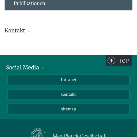
Publikationen
Kontakt
Ursula Krützfeldt
Direktionsassistenz
+ 49 4522 763-238
TOP
+49 4522 763-260
Social Media
kruetzfeldt@...
BlueSky
Intranet
Assistenz der Abteilung
LinkedIn
Kontakt
Sitemap
Max-Planck-Gesellschaft