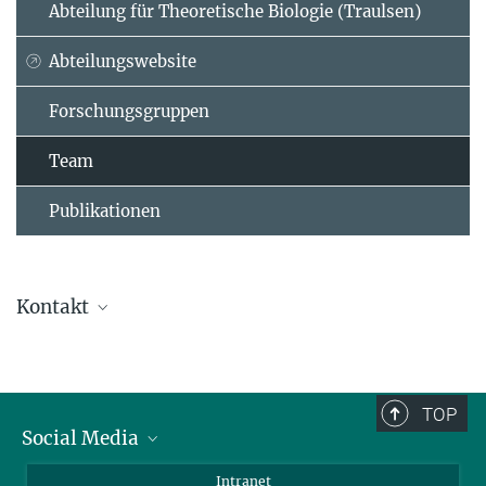
Abteilung für Theoretische Biologie (Traulsen)
Abteilungswebsite
Forschungsgruppen
Team
Publikationen
Kontakt
Ursula Krützfeldt
Direktionsassistenz
+ 49 4522 763-238
TOP
+49 4522 763-260
Social Media
kruetzfeldt@...
BlueSky
Intranet
Assistenz der Abteilung