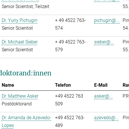
Senior Scientist, Teilzeit
55
Dr. Yuriy Pichugin
+ 49 4522 763-
pichugin@...
Pi
Senior Scientist
574
54
Dr. Michael Sieber
+ 49 4522 763-
sieber@...
Pi
Senior Scientist
579
55
doktorand:innen
Name
Telefon
E-Mail
Ra
Dr. Matthew Asker
+49 4522 763
asker@...
P.R
Postdoktorand
509
Dr. Amanda de Azevedo-
+49 4522 763-
azevedo@...
Pi
Lopes
489