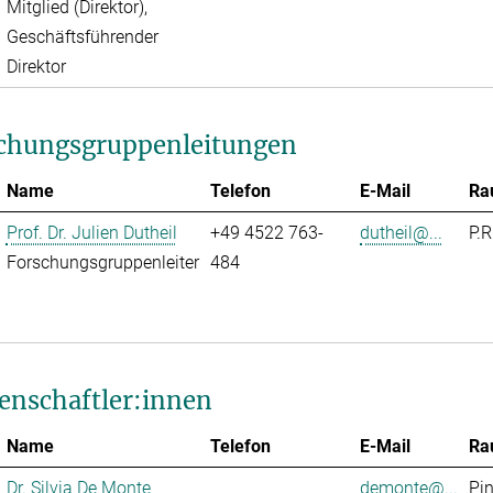
Mitglied (Direktor),
Geschäftsführender
Direktor
chungsgruppenleitungen
Name
Telefon
E-Mail
Ra
Prof. Dr. Julien Dutheil
+49 4522 763-
dutheil@...
P.R
Forschungsgruppenleiter
484
enschaftler:innen
Name
Telefon
E-Mail
Ra
Dr. Silvia De Monte
demonte@...
Pi