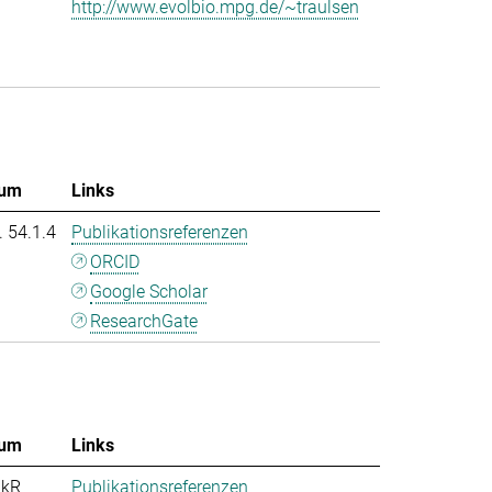
http://www.evolbio.mpg.de/~traulsen
um
Links
. 54.1.4
Publikationsreferenzen
ORCID
Google Scholar
ResearchGate
um
Links
nkR
Publikationsreferenzen