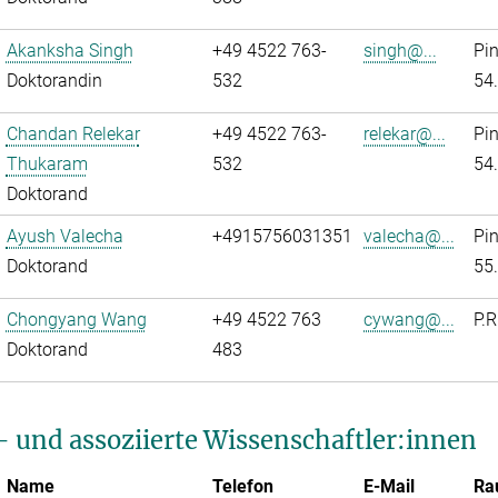
Akanksha Singh
+49 4522 763-
singh@...
Pi
Doktorandin
532
54
Chandan Relekar
+49 4522 763-
relekar@...
Pi
Thukaram
532
54
Doktorand
Ayush Valecha
+4915756031351
valecha@...
Pi
Doktorand
55
Chongyang Wang
+49 4522 763
cywang@...
P.R
Doktorand
483
- und assoziierte Wissenschaftler:innen
Name
Telefon
E-Mail
Ra