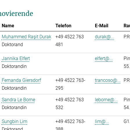
ovierende
Name
Telefon
E-Mail
Ra
Muhammed Raşit Durak
+49 4522 763
durak@...
P.R
Doktorand
481
Jannika Elfert
elfert@...
Pi
Doktorandin
55
Fernanda Giersdorf
+49 4522 763-
trancoso@...
P.R
Doktorandin
295
Sandra Le Borne
+49 4522 763
leborne@...
Pi
Doktorandin
532
54
Sungbin Lim
+49 4522 763-
lim@...
G1
Doktorand
388