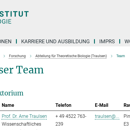
ONEN
KARRIERE UND AUSBILDUNG
IMPRS
W
Forschung
Abteilung für Theoretische Biologie (Traulsen)
Team
ser Team
ktorium
Name
Telefon
E-Mail
Ra
Prof. Dr. Arne Traulsen
+ 49 4522 763-
traulsen@...
Pi
Wissenschaftliches
239
E3