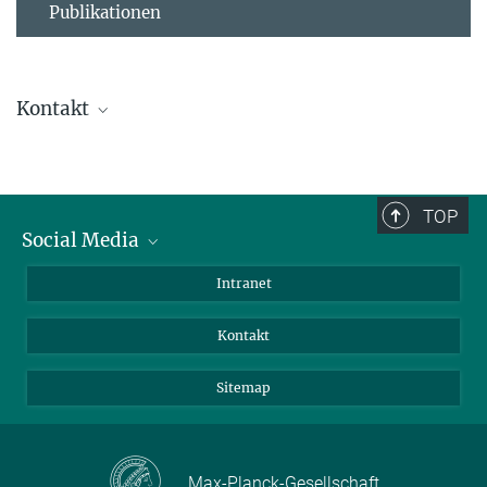
Publikationen
Kontakt
Ursula Krützfeldt
Direktionsassistenz
+ 49 4522 763-238
TOP
+49 4522 763-260
Social Media
kruetzfeldt@...
BlueSky
Intranet
Assistenz der Abteilung
LinkedIn
Kontakt
Sitemap
Max-Planck-Gesellschaft