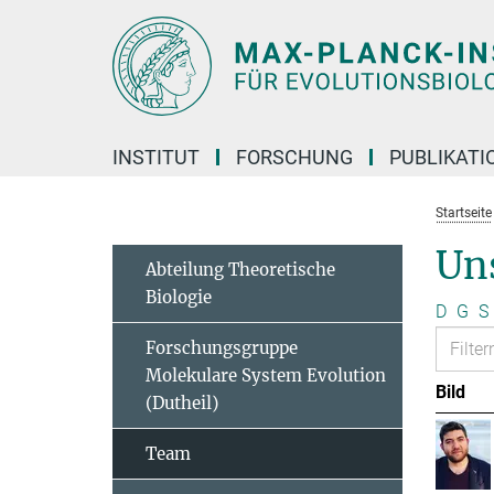
Hauptinhalt
INSTITUT
FORSCHUNG
PUBLIKATI
Startseite
Un
Abteilung Theoretische
Biologie
D
G
S
Forschungsgruppe
Molekulare System Evolution
Bild
(Dutheil)
Team