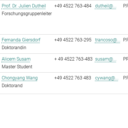
Prof. Dr. Julien Dutheil
+49 4522 763-484
dutheil@...
P.
Forschungsgruppenleiter
Fernanda Giersdorf
+49 4522 763-295
trancoso@...
P.
Doktorandin
Alicem Susam
+ 49 4522 763-483
susam@...
PR
Master Student
Chongyang Wang
+49 4522 763 483
cywang@...
P.
Doktorand