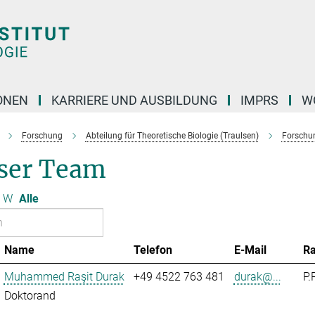
ONEN
KARRIERE UND AUSBILDUNG
IMPRS
W
Forschung
Abteilung für Theoretische Biologie (Traulsen)
Forschu
ser Team
W
Alle
Name
Telefon
E-Mail
R
Muhammed Raşit Durak
+49 4522 763 481
durak@...
P.
Doktorand