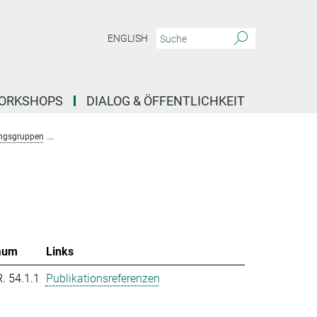
ENGLISH
ORKSHOPS
DIALOG & ÖFFENTLICHKEIT
ngsgruppen
Forschungsgruppe Molekulare System Evolution (Dutheil)
T
aum
Links
R. 54.1.1
Publikationsreferenzen