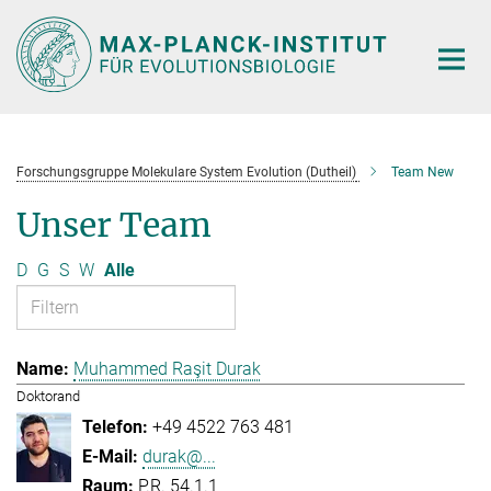
Hauptinhalt
Forschungsgruppe Molekulare System Evolution (Dutheil)
Team New
Unser Team
D
G
S
W
Alle
Muhammed Raşit Durak
Doktorand
+49 4522 763 481
durak@...
P.R. 54.1.1