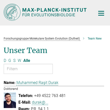
Hauptinhalt
Forschungsgruppe Molekulare System Evolution (Dutheil)
Team New
Unser Team
D
G
S
W
Alle
Muhammed Raşit Durak
Doktorand
+49 4522 763 481
durak@...
P.R. 54.1.1