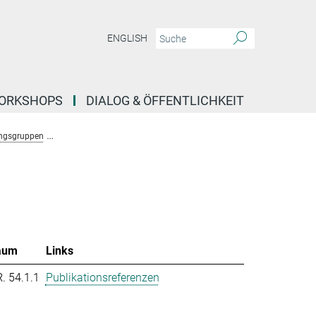
ENGLISH
ORKSHOPS
DIALOG & ÖFFENTLICHKEIT
ngsgruppen
Forschungsgruppe Molekulare System Evolution (Dutheil)
T
aum
Links
R. 54.1.1
Publikationsreferenzen