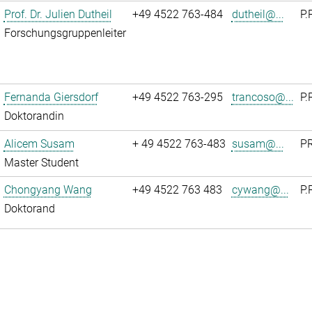
Prof. Dr. Julien Dutheil
+49 4522 763-484
dutheil@...
P.
Forschungsgruppenleiter
Fernanda Giersdorf
+49 4522 763-295
trancoso@...
P.
Doktorandin
Alicem Susam
+ 49 4522 763-483
susam@...
PR
Master Student
Chongyang Wang
+49 4522 763 483
cywang@...
P.
Doktorand