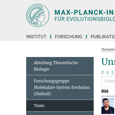
Hauptinhalt
INSTITUT
FORSCHUNG
PUBLIKATI
Startseite
Un
Abteilung Theoretische
Biologie
D
G
S
Forschungsgruppe
Molekulare System Evolution
Bild
(Dutheil)
Team