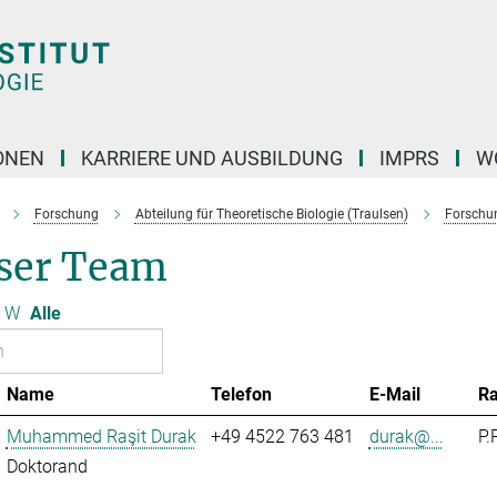
ONEN
KARRIERE UND AUSBILDUNG
IMPRS
W
Forschung
Abteilung für Theoretische Biologie (Traulsen)
Forschu
ser Team
W
Alle
Name
Telefon
E-Mail
R
Muhammed Raşit Durak
+49 4522 763 481
durak@...
P.
Doktorand