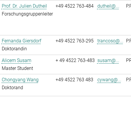
Prof. Dr. Julien Dutheil
+49 4522 763-484
dutheil@...
P.
Forschungsgruppenleiter
Fernanda Giersdorf
+49 4522 763-295
trancoso@...
P.
Doktorandin
Alicem Susam
+ 49 4522 763-483
susam@...
PR
Master Student
Chongyang Wang
+49 4522 763 483
cywang@...
P.
Doktorand