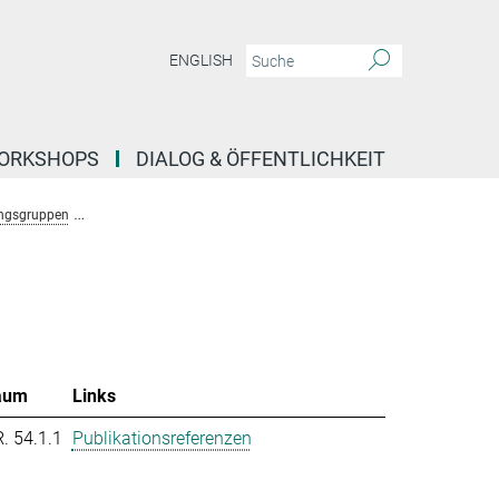
ENGLISH
ORKSHOPS
DIALOG & ÖFFENTLICHKEIT
ngsgruppen
Forschungsgruppe Molekulare System Evolution (Dutheil)
T
aum
Links
R. 54.1.1
Publikationsreferenzen