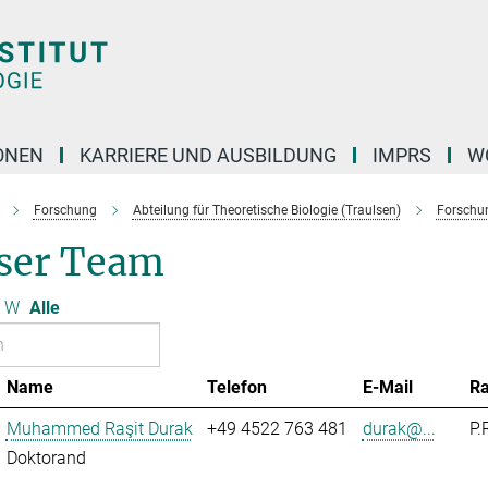
ONEN
KARRIERE UND AUSBILDUNG
IMPRS
W
Forschung
Abteilung für Theoretische Biologie (Traulsen)
Forschu
ser Team
W
Alle
Name
Telefon
E-Mail
R
Muhammed Raşit Durak
+49 4522 763 481
durak@...
P.
Doktorand