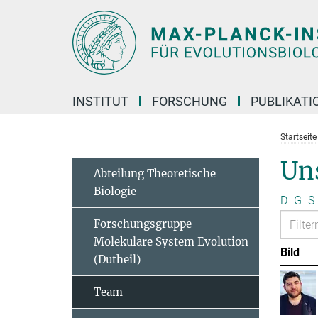
Hauptinhalt
INSTITUT
FORSCHUNG
PUBLIKATI
Startseite
Un
Abteilung Theoretische
Biologie
D
G
S
Forschungsgruppe
Molekulare System Evolution
Bild
(Dutheil)
Team