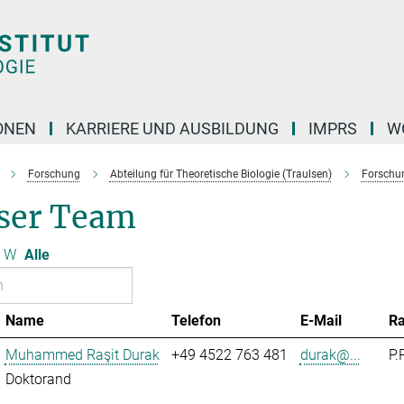
ONEN
KARRIERE UND AUSBILDUNG
IMPRS
W
Forschung
Abteilung für Theoretische Biologie (Traulsen)
Forschu
ser Team
W
Alle
Name
Telefon
E-Mail
R
Muhammed Raşit Durak
+49 4522 763 481
durak@...
P.
Doktorand