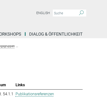
ENGLISH
ORKSHOPS
DIALOG & ÖFFENTLICHKEIT
ngsgruppen
Forschungsgruppe Molekulare System Evolution (Dutheil)
T
aum
Links
R. 54.1.1
Publikationsreferenzen