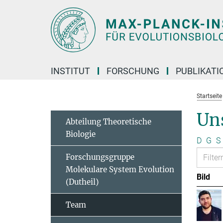
Hauptinhalt
INSTITUT
FORSCHUNG
PUBLIKATI
Startseite
Un
Abteilung Theoretische
Biologie
D
G
S
Forschungsgruppe
Molekulare System Evolution
Bild
(Dutheil)
Team