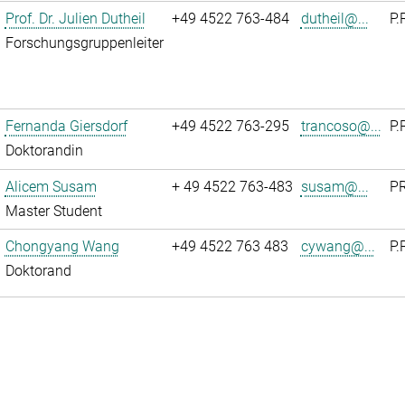
Prof. Dr. Julien Dutheil
+49 4522 763-484
dutheil@...
P.
Forschungsgruppenleiter
Fernanda Giersdorf
+49 4522 763-295
trancoso@...
P.
Doktorandin
Alicem Susam
+ 49 4522 763-483
susam@...
PR
Master Student
Chongyang Wang
+49 4522 763 483
cywang@...
P.
Doktorand