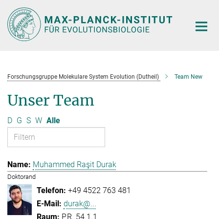
Hauptinhalt
Forschungsgruppe Molekulare System Evolution (Dutheil)
Team New
Unser Team
D
G
S
W
Alle
Muhammed Raşit Durak
Doktorand
+49 4522 763 481
durak@...
P.R. 54.1.1