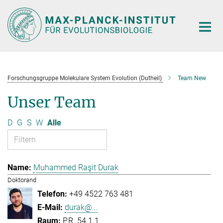
Hauptinhalt
Forschungsgruppe Molekulare System Evolution (Dutheil)
Team New
Unser Team
D
G
S
W
Alle
Muhammed Raşit Durak
Doktorand
+49 4522 763 481
durak@...
P.R. 54.1.1