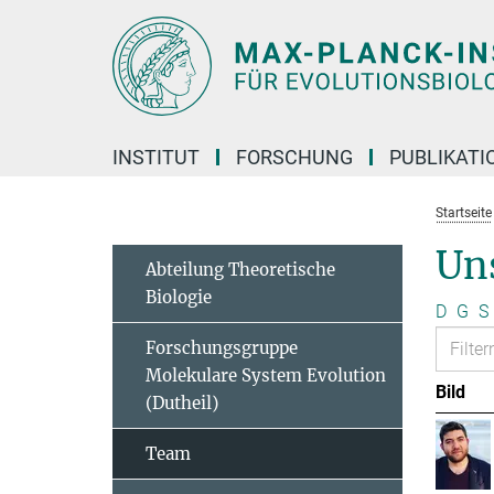
Hauptinhalt
INSTITUT
FORSCHUNG
PUBLIKATI
Startseite
Un
Abteilung Theoretische
Biologie
D
G
S
Forschungsgruppe
Molekulare System Evolution
Bild
(Dutheil)
Team