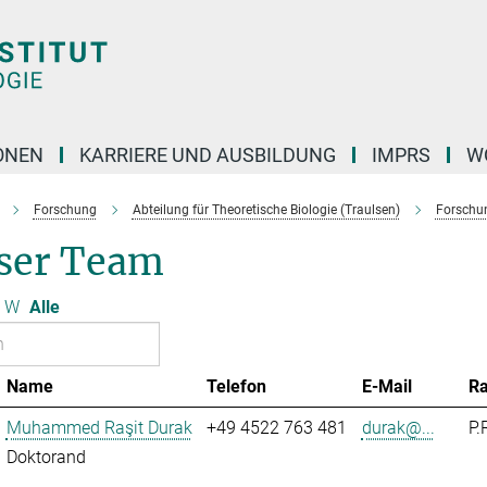
ONEN
KARRIERE UND AUSBILDUNG
IMPRS
W
Forschung
Abteilung für Theoretische Biologie (Traulsen)
Forschu
ser Team
W
Alle
Name
Telefon
E-Mail
R
Muhammed Raşit Durak
+49 4522 763 481
durak@...
P.
Doktorand