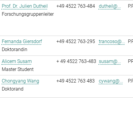
Prof. Dr. Julien Dutheil
+49 4522 763-484
dutheil@...
P.
Forschungsgruppenleiter
Fernanda Giersdorf
+49 4522 763-295
trancoso@...
P.
Doktorandin
Alicem Susam
+ 49 4522 763-483
susam@...
PR
Master Student
Chongyang Wang
+49 4522 763 483
cywang@...
P.
Doktorand