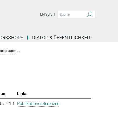
ENGLISH
ORKSHOPS
DIALOG & ÖFFENTLICHKEIT
ngsgruppen
Forschungsgruppe Molekulare System Evolution (Dutheil)
T
aum
Links
R. 54.1.1
Publikationsreferenzen