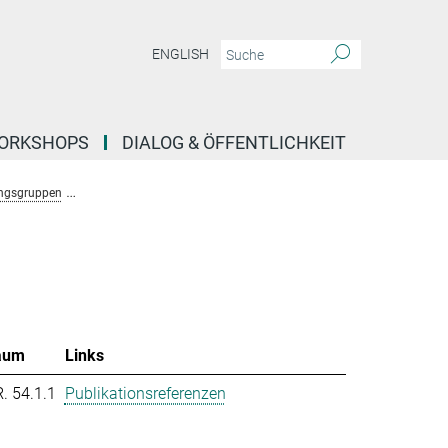
ENGLISH
ORKSHOPS
DIALOG & ÖFFENTLICHKEIT
ngsgruppen
Forschungsgruppe Molekulare System Evolution (Dutheil)
T
aum
Links
R. 54.1.1
Publikationsreferenzen