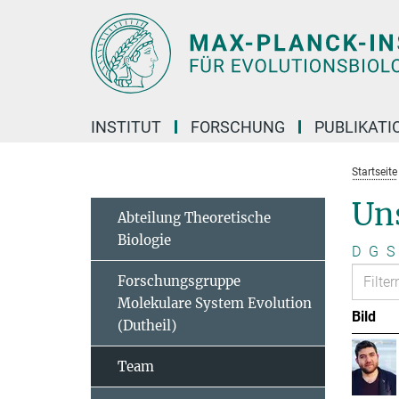
Hauptinhalt
INSTITUT
FORSCHUNG
PUBLIKATI
Startseite
Un
Abteilung Theoretische
Biologie
D
G
S
Forschungsgruppe
Molekulare System Evolution
Bild
(Dutheil)
Team