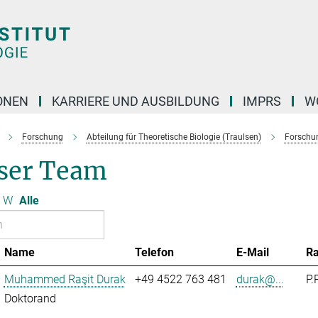
ONEN
KARRIERE UND AUSBILDUNG
IMPRS
W
Forschung
Abteilung für Theoretische Biologie (Traulsen)
Forschu
ser Team
W
Alle
Name
Telefon
E-Mail
R
Muhammed Raşit Durak
+49 4522 763 481
durak@...
P.
Doktorand