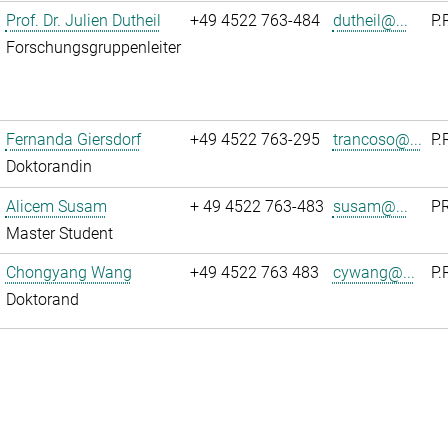
Prof. Dr. Julien Dutheil
+49 4522 763-484
dutheil@...
P.
Forschungsgruppenleiter
Fernanda Giersdorf
+49 4522 763-295
trancoso@...
P.
Doktorandin
Alicem Susam
+ 49 4522 763-483
susam@...
PR
Master Student
Chongyang Wang
+49 4522 763 483
cywang@...
P.
Doktorand