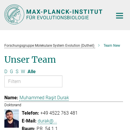
Hauptinhalt
Forschungsgruppe Molekulare System Evolution (Dutheil)
Team New
Unser Team
D
G
S
W
Alle
Muhammed Raşit Durak
Doktorand
+49 4522 763 481
durak@...
P.R. 54.1.1