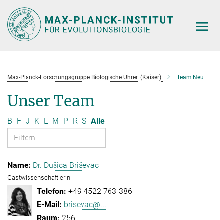
Hauptinhalt
Max-Planck-Forschungsgruppe Biologische Uhren (Kaiser)
Team Neu
Unser Team
B
F
J
K
L
M
P
R
S
Alle
Dr. Dušica Briševac
Gastwissenschaftlerin
+49 4522 763-386
brisevac@...
256