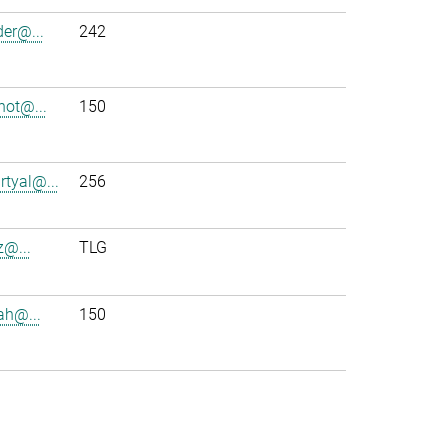
der@...
242
ot@...
150
rtyal@...
256
z@...
TLG
ah@...
150