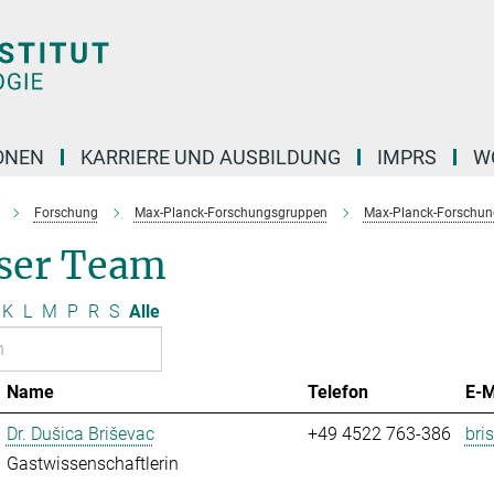
ONEN
KARRIERE UND AUSBILDUNG
IMPRS
W
Forschung
Max-Planck-Forschungsgruppen
Max-Planck-Forschung
ser Team
K
L
M
P
R
S
Alle
Name
Telefon
E-M
Dr. Dušica Briševac
+49 4522 763-386
bri
Gastwissenschaftlerin