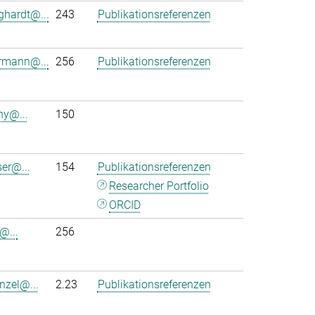
ghardt@...
243
Publikationsreferenzen
rmann@...
256
Publikationsreferenzen
ny@...
150
ser@...
154
Publikationsreferenzen
Researcher Portfolio
ORCID
@...
256
nzel@...
2.23
Publikationsreferenzen