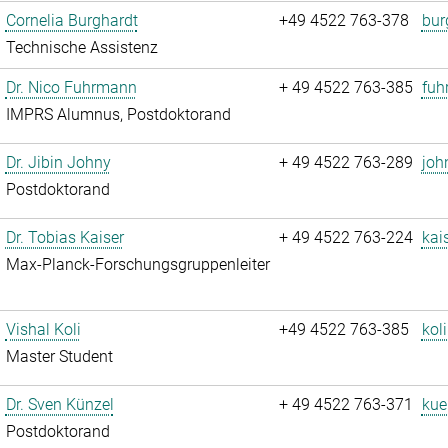
Cornelia Burghardt
+49 4522 763-378
bur
Technische Assistenz
Dr. Nico Fuhrmann
+ 49 4522 763-385
fuh
IMPRS Alumnus, Postdoktorand
Dr. Jibin Johny
+ 49 4522 763-289
joh
Postdoktorand
Dr. Tobias Kaiser
+ 49 4522 763-224
kai
Max-Planck-Forschungsgruppenleiter
Vishal Koli
+49 4522 763-385
koli
Master Student
Dr. Sven Künzel
+ 49 4522 763-371
kue
Postdoktorand