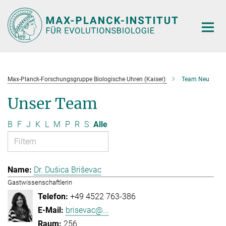
Hauptinhalt
Max-Planck-Forschungsgruppe Biologische Uhren (Kaiser)
Team Neu
Unser Team
B
F
J
K
L
M
P
R
S
Alle
Dr. Dušica Briševac
Gastwissenschaftlerin
+49 4522 763-386
brisevac@...
256