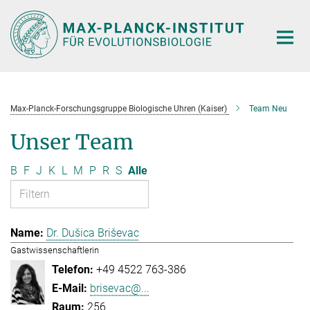
Hauptinhalt
Max-Planck-Forschungsgruppe Biologische Uhren (Kaiser)
Team Neu
Unser Team
B
F
J
K
L
M
P
R
S
Alle
Dr. Dušica Briševac
Gastwissenschaftlerin
+49 4522 763-386
brisevac@...
256