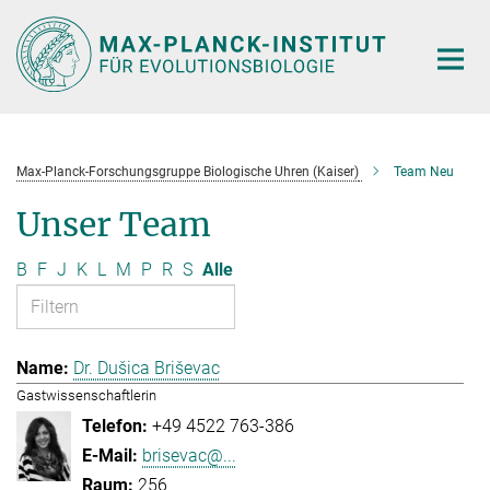
Hauptinhalt
Max-Planck-Forschungsgruppe Biologische Uhren (Kaiser)
Team Neu
Unser Team
B
F
J
K
L
M
P
R
S
Alle
Dr. Dušica Briševac
Gastwissenschaftlerin
+49 4522 763-386
brisevac@...
256