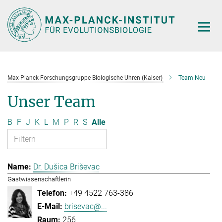
Hauptinhalt
Max-Planck-Forschungsgruppe Biologische Uhren (Kaiser)
Team Neu
Unser Team
B
F
J
K
L
M
P
R
S
Alle
Dr. Dušica Briševac
Gastwissenschaftlerin
+49 4522 763-386
brisevac@...
256