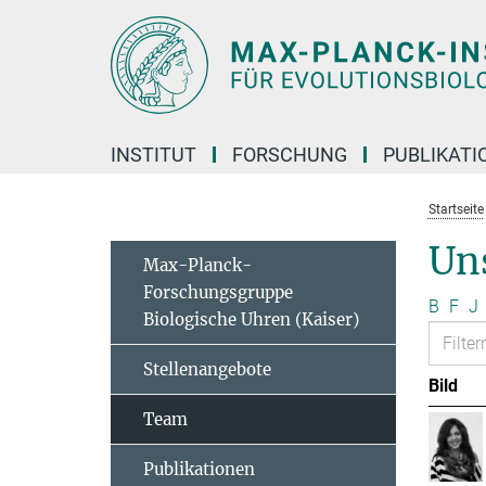
Hauptinhalt
INSTITUT
FORSCHUNG
PUBLIKATI
Startseite
Un
Max-Planck-
Forschungsgruppe
B
F
J
Biologische Uhren (Kaiser)
Stellenangebote
Bild
Team
Publikationen