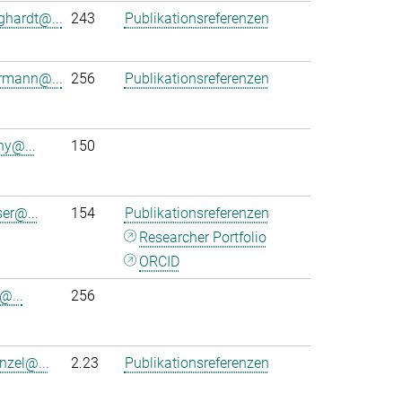
ghardt@...
243
Publikationsreferenzen
rmann@...
256
Publikationsreferenzen
ny@...
150
ser@...
154
Publikationsreferenzen
Researcher Portfolio
ORCID
@...
256
nzel@...
2.23
Publikationsreferenzen