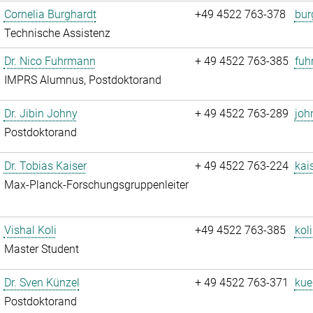
Cornelia Burghardt
+49 4522 763-378
bur
Technische Assistenz
Dr. Nico Fuhrmann
+ 49 4522 763-385
fuh
IMPRS Alumnus, Postdoktorand
Dr. Jibin Johny
+ 49 4522 763-289
joh
Postdoktorand
Dr. Tobias Kaiser
+ 49 4522 763-224
kai
Max-Planck-Forschungsgruppenleiter
Vishal Koli
+49 4522 763-385
koli
Master Student
Dr. Sven Künzel
+ 49 4522 763-371
kue
Postdoktorand