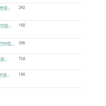
der@...
242
ot@...
150
rtyal@...
256
z@...
TLG
ah@...
150