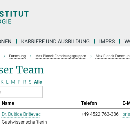
ONEN
KARRIERE UND AUSBILDUNG
IMPRS
W
Forschung
Max-Planck-Forschungsgruppen
Max-Planck-Forschung
ser Team
K
L
M
P
R
S
Alle
Name
Telefon
E-M
Dr. Dušica Briševac
+49 4522 763-386
bri
Gastwissenschaftlerin