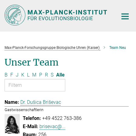
Hauptinhalt
Max-Planck-Forschungsgruppe Biologische Uhren (Kaiser)
Team Neu
Unser Team
B
F
J
K
L
M
P
R
S
Alle
Dr. Dušica Briševac
Gastwissenschaftlerin
+49 4522 763-386
brisevac@...
256